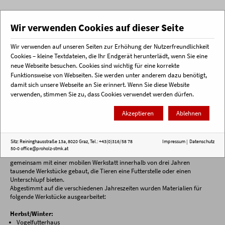
Wir verwenden Cookies auf dieser Seite
Wir verwenden auf unseren Seiten zur Erhöhung der Nutzerfreundlichkeit
Menü
Cookies – kleine Textdateien, die Ihr Endgerät herunterlädt, wenn Sie eine
neue Webseite besuchen. Cookies sind wichtig für eine korrekte
Funktionsweise von Webseiten. Sie werden unter anderem dazu benötigt,
Startseite
Holz macht Schule
Workshops & Fortbildungen
HaBiL - Begleitende Materialien
damit sich unsere Webseite an Sie erinnert. Wenn Sie diese Website
verwenden, stimmen Sie zu, dass Cookies verwendet werden dürfen.
Begleitmaterialien und
Akzeptieren
Ablehnen
Bauanleitungen
Sitz: Reininghausstraße 13a, 8020 Graz, Tel.: +43(0)316/58 78
Impressum
|
Datenschutz
Um die Biodiversität in unseren Wäldern und Gärten zu fördern, wurden im
50-0
office@proholz-stmk.at
Zuge des Projektes "HaBiL - Handwerk, Biodiversität, Lebensraum"
gemeinsam mit einer mobilen Werkstatt innerhalb von drei Jahren
tausende Werkstücke gebaut, die Tieren eine Futterstelle oder einen
Unterschlupf bieten.
Abgestimmt auf die verschiedenen Jahreszeiten wurden Materialien für
folgende Werkstücke ausgearbeitet:
Herbst/Winter:
Vogelfutterhaus