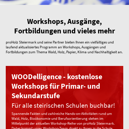
Workshops, Ausgänge,
Fortbildungen und vieles mehr
proHolz Steiermark und seine Partner bieten Ihnen ein vielfältiges und
laufend aktualisiertes Programm an Workshops, Ausgängen und
Fortbildungen zum Thema Wald, Holz, Papier, Klima und Nachhaltigkeit an.
WOODelligence - kostenlose
Workshops für Primar- und
Sekundarstufe
Für alle steirischen Schulen buchbar!
Spannende Fakten und zahlreiche Hands-on-Aktivitäten rund um
Wald, Holz, Bioökonomie und Berufsorientierung stehen im
Mittelpunkt der aktuellen Workshop-Reihe von proHolz Steiermark.
Dabei kommt unser Workshop-Team direkt zu Ihnen in die Schule.