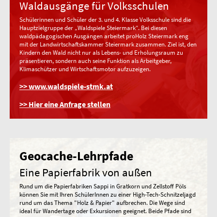
Waldausgänge für Volksschulen
Schülerinnen und Schüler der 3. und 4. Klasse Volksschule sind die
Hauptzielgruppe der „Waldspiele Steiermark“. Bei diesen
waldpädagogischen Ausgängen arbeitet proHolz Steiermark eng
mit der Landwirtschaftskammer Steiermark zusammen. Ziel ist, den
Kindern den Wald nicht nur als Lebens- und Erholungsraum zu
präsentieren, sondern auch seine Funktion als Arbeitgeber,
Klimaschützer und Wirtschaftsmotor aufzuzeigen.
>> www.waldspiele-stmk.at
>> Hier eine Anfrage stellen
Geocache-Lehrpfade
Eine Papierfabrik von außen
Rund um die Papierfabriken Sappi in Gratkorn und Zellstoff Pöls
können Sie mit Ihren SchülerInnen zu einer High-Tech-Schnitzeljagd
rund um das Thema "Holz & Papier" aufbrechen. Die Wege sind
ideal für Wandertage oder Exkursionen geeignet. Beide Pfade sind