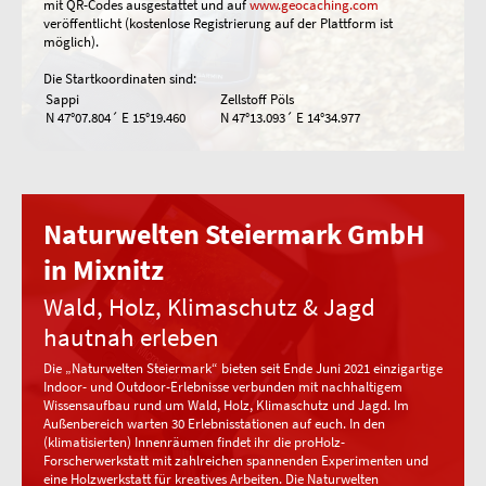
mit QR-Codes ausgestattet und auf
www.geocaching.com
veröffentlicht (kostenlose Registrierung auf der Plattform ist
möglich).
Die Startkoordinaten sind:
Sappi
Zellstoff Pöls
N 47°07.804´ E 15°19.460
N 47°13.093´ E 14°34.977
Naturwelten Steiermark GmbH
in Mixnitz
Wald, Holz, Klimaschutz & Jagd
hautnah erleben
Die „Naturwelten Steiermark“ bieten seit Ende Juni 2021 einzigartige
Indoor- und Outdoor-Erlebnisse verbunden mit nachhaltigem
Wissensaufbau rund um Wald, Holz, Klimaschutz und Jagd. Im
Außenbereich warten 30 Erlebnisstationen auf euch. In den
(klimatisierten) Innenräumen findet ihr die proHolz-
Forscherwerkstatt mit zahlreichen spannenden Experimenten und
eine Holzwerkstatt für kreatives Arbeiten. Die Naturwelten