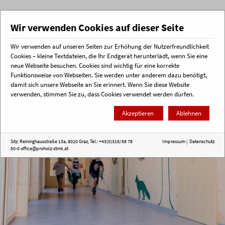
Wir verwenden Cookies auf dieser Seite
Wir verwenden auf unseren Seiten zur Erhöhung der Nutzerfreundlichkeit
Menü
Cookies – kleine Textdateien, die Ihr Endgerät herunterlädt, wenn Sie eine
neue Webseite besuchen. Cookies sind wichtig für eine korrekte
Funktionsweise von Webseiten. Sie werden unter anderem dazu benötigt,
Startseite
Holz macht Schule
Weitere Angebote
damit sich unsere Webseite an Sie erinnert. Wenn Sie diese Website
verwenden, stimmen Sie zu, dass Cookies verwendet werden dürfen.
Akzeptieren
Ablehnen
Sitz: Reininghausstraße 13a, 8020 Graz, Tel.: +43(0)316/58 78
Impressum
|
Datenschutz
50-0
office@proholz-stmk.at