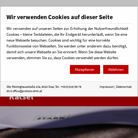
Wir verwenden Cookies auf dieser Seite
Wir verwenden auf unseren Seiten zur Erhöhung der Nutzerfreundlichkeit
Menü
Cookies – kleine Textdateien, die Ihr Endgerät herunterlädt, wenn Sie eine
neue Webseite besuchen. Cookies sind wichtig für eine korrekte
Funktionsweise von Webseiten. Sie werden unter anderem dazu benötigt,
Startseite
Holz macht Schule
WaldStark
Rätsel
damit sich unsere Webseite an Sie erinnert. Wenn Sie diese Website
verwenden, stimmen Sie zu, dass Cookies verwendet werden dürfen.
Akzeptieren
Ablehnen
Sitz: Reininghausstraße 13a, 8020 Graz, Tel.: +43(0)316/58 78
Impressum
|
Datenschutz
50-0
office@proholz-stmk.at
Rätsel