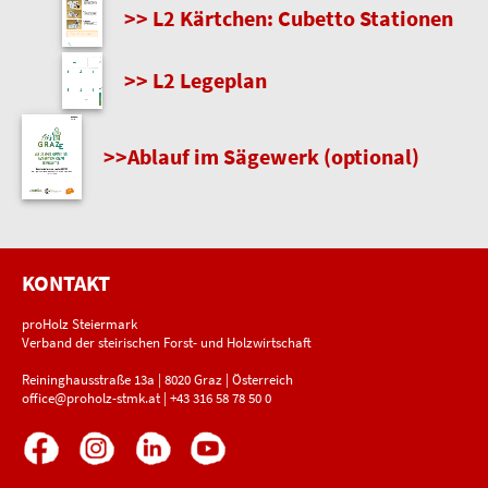
>> L2 Kärtchen: Cubetto Stationen
>> L2 Legeplan
>>Ablauf im Sägewerk (optional)
KONTAKT
proHolz Steiermark
Verband der steirischen Forst- und Holzwirtschaft
Reininghausstraße 13a | 8020 Graz | Österreich
office@proholz-stmk.at
|
+43 316 58 78 50 0