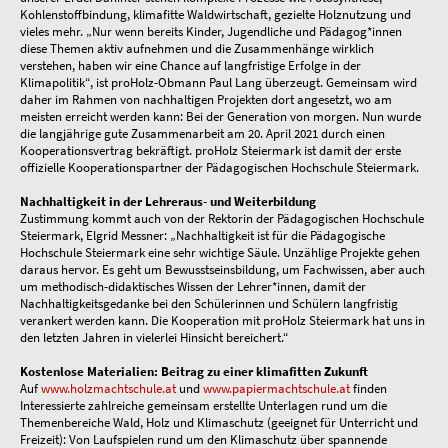
Kohlenstoffbindung, klimafitte Waldwirtschaft, gezielte Holznutzung und
vieles mehr. „Nur wenn bereits Kinder, Jugendliche und Pädagog*innen
diese Themen aktiv aufnehmen und die Zusammenhänge wirklich
verstehen, haben wir eine Chance auf langfristige Erfolge in der
Klimapolitik“, ist proHolz-Obmann Paul Lang überzeugt. Gemeinsam wird
daher im Rahmen von nachhaltigen Projekten dort angesetzt, wo am
meisten erreicht werden kann: Bei der Generation von morgen. Nun wurde
die langjährige gute Zusammenarbeit am 20. April 2021 durch einen
Kooperationsvertrag bekräftigt. proHolz Steiermark ist damit der erste
offizielle Kooperationspartner der Pädagogischen Hochschule Steiermark.
Nachhaltigkeit in der Lehreraus- und Weiterbildung
Zustimmung kommt auch von der Rektorin der Pädagogischen Hochschule
Steiermark, Elgrid Messner: „Nachhaltigkeit ist für die Pädagogische
Hochschule Steiermark eine sehr wichtige Säule. Unzählige Projekte gehen
daraus hervor. Es geht um Bewusstseinsbildung, um Fachwissen, aber auch
um methodisch-didaktisches Wissen der Lehrer*innen, damit der
Nachhaltigkeitsgedanke bei den Schülerinnen und Schülern langfristig
verankert werden kann. Die Kooperation mit proHolz Steiermark hat uns in
den letzten Jahren in vielerlei Hinsicht bereichert.“
Kostenlose Materialien: Beitrag zu einer klimafitten Zukunft
Auf
www.holzmachtschule.at
und
www.papiermachtschule.at
finden
Interessierte zahlreiche gemeinsam erstellte Unterlagen rund um die
Themenbereiche Wald, Holz und Klimaschutz (geeignet für Unterricht und
Freizeit): Von Laufspielen rund um den Klimaschutz über spannende