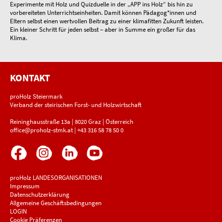
Experimente mit Holz und Quizduelle in der „APP ins Holz“ bis hin zu
vorbereiteten Unterrichtseinheiten. Damit können Pädagog*innen und
Eltern selbst einen wertvollen Beitrag zu einer klimafitten Zukunft leisten.
Ein kleiner Schritt für jeden selbst – aber in Summe ein großer für das
Klima.
KONTAKT
proHolz Steiermark
Verband der steirischen Forst- und Holzwirtschaft
Reininghausstraße 13a | 8020 Graz | Österreich
office@proholz-stmk.at
|
+43 316 58 78 50 0
proHolz LANDESORGANISATIONEN
Impressum
Datenschutzerklärung
Allgemeine Geschäftsbedingungen
LOGIN
Cookie Präferenzen