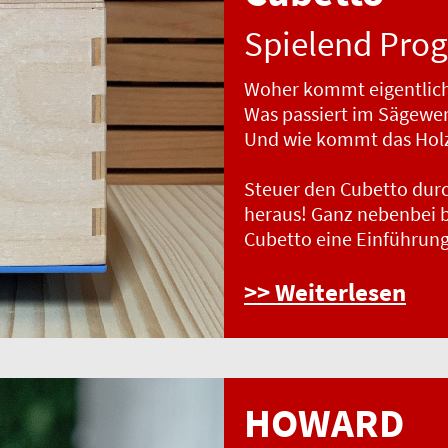
Spielend Pro
Woher kommt eigentlich
Was passiert im Sägewe
Und wie kommt das Holz
Steuer den Cubetto durch
heraus! Ganz nebenbei
Cubetto eine Einführung
>> Weiterlesen
HOWARD