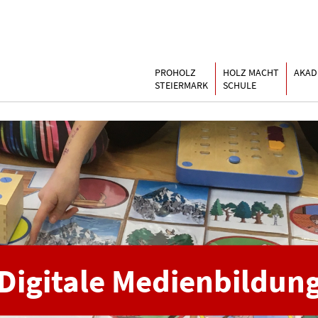
Buchen & Bestellen
Kontakt
PROHOLZ
HOLZ MACHT
AKAD
Termi
STEIERMARK
SCHULE
Digitale Medienbildun