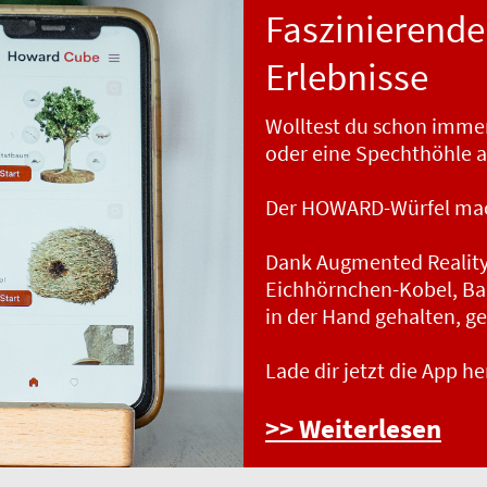
Faszinierende
Erlebnisse
Wolltest du schon immer
oder eine Spechthöhle a
Der HOWARD-Würfel mac
Dank Augmented Reality k
Eichhörnchen-Kobel, Ba
in der Hand gehalten, g
Lade dir jetzt die App he
>> Weiterlesen